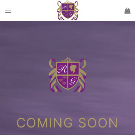
Ga
Inloggen Almere loterij
naar
Nieuwe Goksite Nederland Met Crypto
: Op dit moment,
inhoud
online gokken op Cyprus lijkt duister.
Buiten Cruks Casino Nederland
- Dus, geen behoefte om
uw geld uit te geven.
Onvergunde Goksites
: En zorg ervoor dat u bereid bent
om te worden vermaakt met alleen de graphics en de
themaliedjes voordat je zelfs in het spelen.
Welke sites mag je gokken in Apeldoorn
SAMILAND CASINO BONUS ZONDER STORTING 2026
MICROGAMING RICHT ZICH OP HET NEMEN VAN ORIGINELE
CASINO GAMES EN HET VERBETEREN VAN HEN, TERWIJL HET
HOUDEN VAN DEZELFDE EIGENSCHAPPEN DIE SPELERS ZIJN
COMING SOON
GEWEND GERAAKT AAN DOOR DE JAREN HEEN STEVIG INTACT.
GOKKEN BELGIE VANAF 2 EURO
ALS VOORBEELD NEMEN WE EEN STORTING VAN Â‚¬1 EURO EN