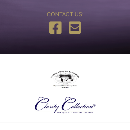
EEN UITEINDELIJKE BONUS VAN MAAR LIEFST Â‚¬20 EURO..
OM TE WINNEN, MOET JE KLIKKEN OP PLEKKEN DIE GOUDEN
CONTACT US:
KLOMPJES ONTHULLEN.
Casino Eindhoven
Betrouwbaar Casino Met Speelgeld
Dat is niet alles al, als youve erin geslaagd om de hele set
van rollen te vullen youll leiden tot de Big Money Wheel
Bonus.
Holland Casino Bonus Zonder Storting 2026
Trojan Treasure is een historisch thema gokkast waar je
een glimp van een bloedige strijd kunt krijgen.
Waar Kan Ik Retro Slots Spelen