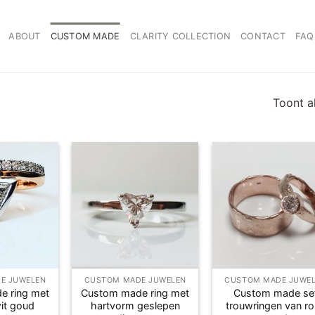
ABOUT
CUSTOM MADE
CLARITY COLLECTION
CONTACT
FAQ
Toont al
Toevoegen
Toevoegen
Toevoe
aan
aan
aan
verlanglijst
verlanglijst
verlangl
E JUWELEN
CUSTOM MADE JUWELEN
CUSTOM MADE JUWE
e ring met
Custom made ring met
Custom made se
it goud
hartvorm geslepen
trouwringen van r