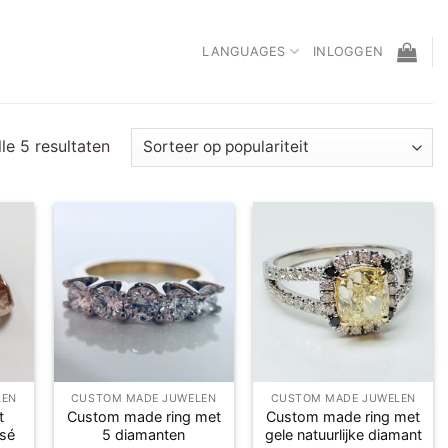
LANGUAGES
INLOGGEN
Gesorteerd
le 5 resultaten
op
populariteit
gen
Toevoegen
Toevoegen
aan
aan
ijst
verlanglijst
verlanglijst
LEN
CUSTOM MADE JUWELEN
CUSTOM MADE JUWELEN
t
Custom made ring met
Custom made ring met
osé
5 diamanten
gele natuurlijke diamant