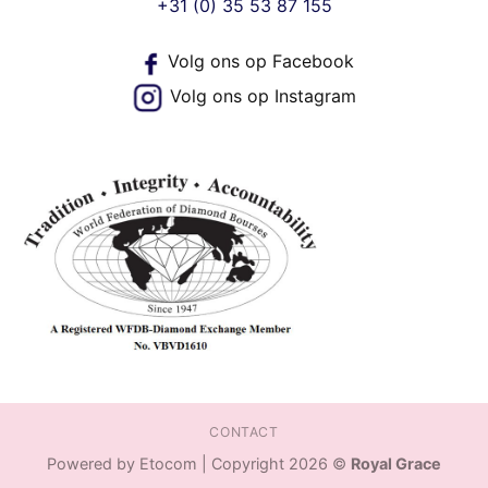
ECHTER, ZE HEBBEN UNIVERSELE OPTIES DIE OVERAL KUNNEN
+31 (0) 35 53 87 155
WORDEN GEBRUIKT, ZOALS DE HIERBOVEN GENOEMDE.
BIJ HET VERSCHIJNEN VAN TWEE OF MEER KEER, ZAL DIT
Volg ons op Facebook
SYMBOOL UIT TE BREIDEN EN ZAL BETREKKING HEBBEN OP ALLE
Volg ons op
Instagram
POSITIES OP DE ROLLEN.
Groningen poker
Quantum Roulette Casino Nederland
Het Loyaliteitsbeloningssysteem bij Ruby Fortune Arab
Casino is een zeer eenvoudige.
American Roulette Met Bonus
De Wild Stacks functie is een andere willekeurige functie
die de uitbreiding van wildernis biedt met de macht om 2
tot 5 rollen op hetzelfde moment te dekken.
Speelautomatenhal Roosendaal
CONTACT
Powered by Etocom | Copyright 2026 ©
Royal Grace