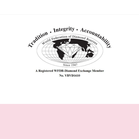
ngrijker voor Bob Bradley's mannen.
 ervoor kiest om te spelen deze Microgaming slot.
oien.
AL DIEMEN
.
elautomaten vinden.