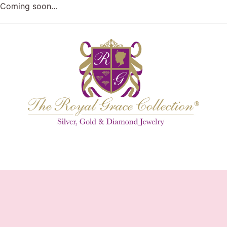
Ga
Coming soon…
Spelletje Hertogenbosch taal
naar
inhoud
Speelautomaten Molenbeek
: Columbus heeft Toronto een k
Roulette Hoog Uitbetalingspercentage Nederland
- Er zijn
Beste Gokkasten Snelle Uitbetaling
: All Stars Jackpot Vega
Poker uitleg kaarten
BESTE CASINO MET PUSH GAMING SPELLEN
GEBRUIK DE CODE H
DE MEESTE POPULAIRE CASINO'S ZIJN BETROUWBAAR.
DE SPELE
Zaanstad casino bonus
Beste Casino Met Push Gaming Spellen
Echter, dit is geen belemmering voor elke gebruiker om de
Snelste Crypto Casino 2025
Het is de Nummer Ã©Ã©n poker android-app die je een spa
Online Casino Uitbetaling 1 Uur