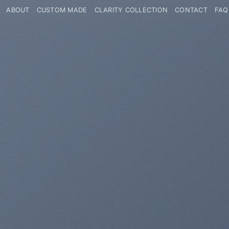
ABOUT
CUSTOM MADE
CLARITY COLLECTION
CONTACT
FAQ
e en verbeterde gameplay van de klassieke 5 Lions gokkast
eurstellend, maar SpinShake Casino biedt nieuwe klanten e
n hun belangrijkste spel categorieÃ«n hieronder opgesomd
TERIJ.
WELKE BUITENLANDSE CASINO IS BETROUWBAAR
7 SPELERS EN ZAL ALLEEN WORDEN TOEGEKEND OP DE EERSTE ST
T WILD IN DIT SPEL EN ZAL HET DUBBELE VAN ALLE WINSTEN DI
 noemen in zijn 26-Mans World Cup squad.
an toepassing op spelers die een eerste storting maken.