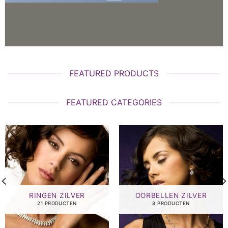
FEATURED PRODUCTS
FEATURED CATEGORIES
RINGEN ZILVER
OORBELLEN ZILVER
21 PRODUCTEN
8 PRODUCTEN