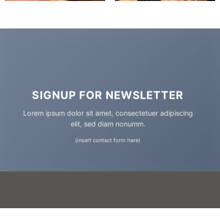
SIGNUP FOR NEWSLETTER
Lorem ipsum dolor sit amet, consectetuer adipiscing
elit, sed diam nonumm.
(insert contact form here)