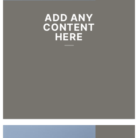
ADD ANY
CONTENT
HERE