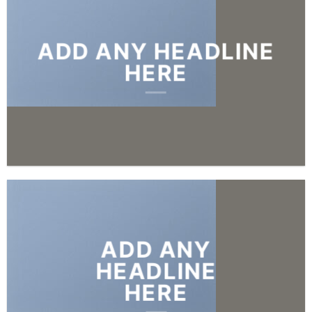
ADD ANY HEADLINE
HERE
ADD ANY
HEADLINE
HERE