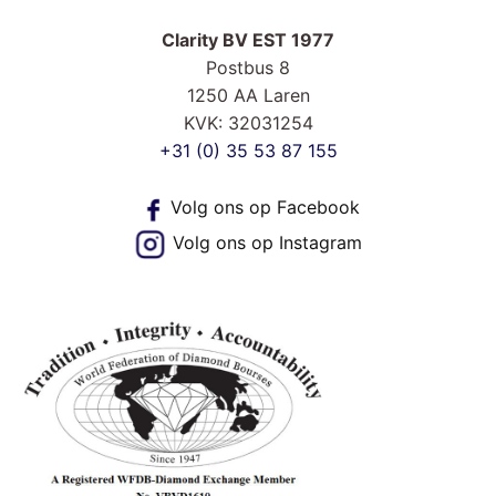
Clarity BV EST 1977
Postbus 8
1250 AA Laren
KVK: 32031254
+31 (0) 35 53 87 155
Volg ons op Facebook
Volg ons op
Instagram