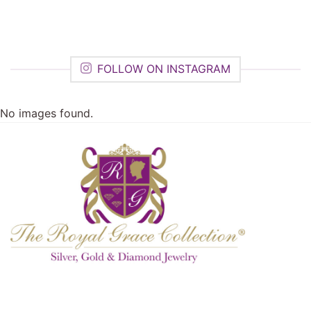
FOLLOW ON INSTAGRAM
No images found.