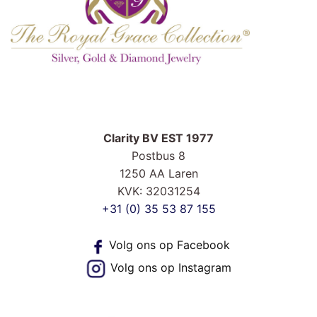
Clarity BV EST 1977
Postbus 8
1250 AA Laren
KVK: 32031254
+31 (0) 35 53 87 155
Volg ons op Facebook
Volg ons op
Instagram