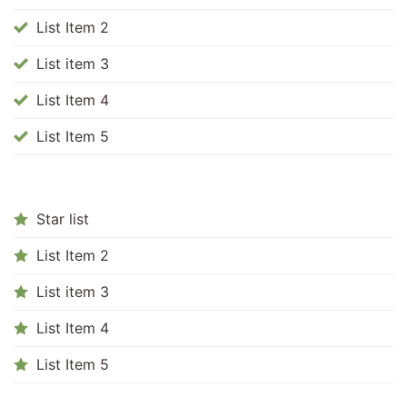
List Item 2
List item 3
List Item 4
List Item 5
Star list
List Item 2
List item 3
List Item 4
List Item 5