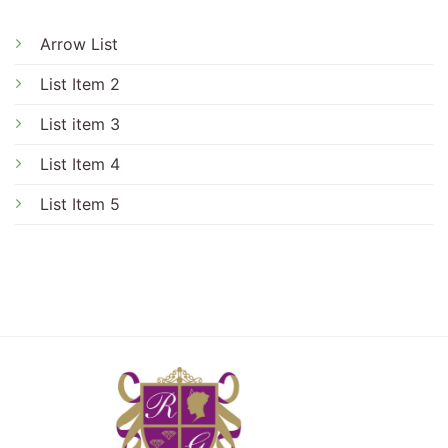
Arrow List
List Item 2
List item 3
List Item 4
List Item 5