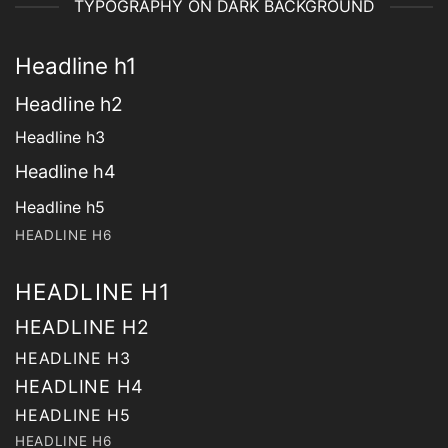
TYPOGRAPHY ON DARK BACKGROUND
Headline h1
Headline h2
Headline h3
Headline h4
Headline h5
HEADLINE H6
HEADLINE H1
HEADLINE H2
HEADLINE H3
HEADLINE H4
HEADLINE H5
HEADLINE H6