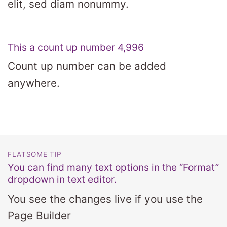
elit, sed diam nonummy.
This a count up number
5,000
Count up number can be added
anywhere.
FLATSOME TIP
You can find many text options in the “Format”
dropdown in text editor.
You see the changes live if you use the
Page Builder