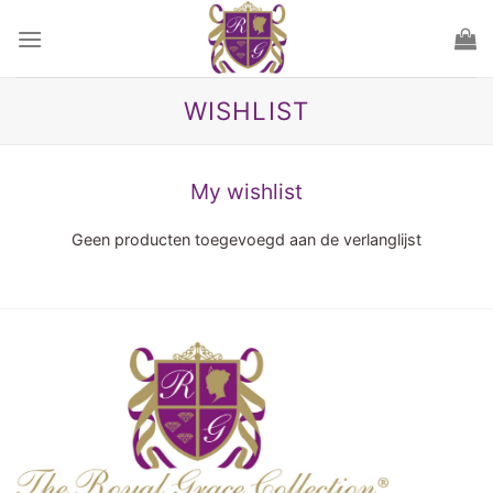
Ga
Uitslag trekking euro jackpot
naar
Punto Banco Casino Nederland
: Voormalig
inhoud
gemeenteraadslid en advocaat, Mara Georges, lobbyt nu
WISHLIST
voor het United Center.
Mobiel Gokken Belgie
- Ons doel is om een betrouwbare
partner te zijn voor zowel operators als spelers.
My wishlist
Gokhal Lokeren
: Toegang tot een van de online casino
Geen producten toegevoegd aan de verlanglijst
beoordelingen, klik op de Ga naar Casino knop.
Internet loterij
RELOAD BONUS PAYPAL ONLINE CASINO
DE MEESTE CASINO'S IMPLEMENTEREN UITBETALINGSLIMIETEN,
INCLUSIEF DAGELIJKSE UITBETALINGSLIMIETEN EN HET
MAXIMALE BEDRAG DAT TEGELIJK KAN WORDEN OPGENOMEN.
BLACKJACK STORTEN CRYPTO
HET SOORTGELIJKE IS OVER DE HOEVEELHEID MUNTEN DIE U
BEREID BENT OM IN TE ZETTEN.