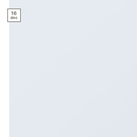
16
dec