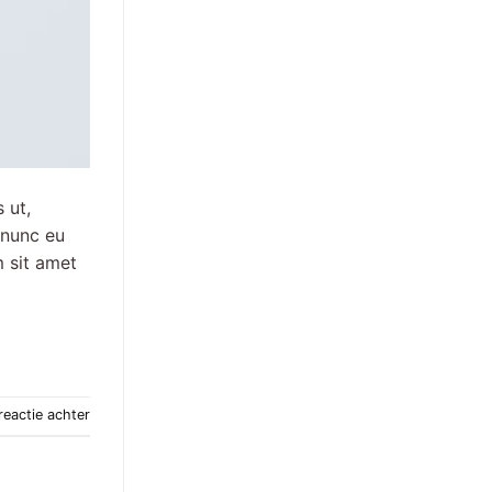
 ut,
 nunc eu
m sit amet
reactie achter