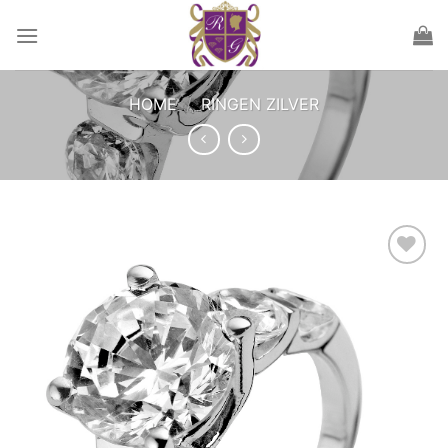
Ga
Poker toernooien Hertogenbosch 2026
naar
Nedbet Gokkasten
: Of je nu speelt op een desktop, tablet
inhoud
of mobiele apps, deze innovatieve pokie is zeker om te
HOME
/
RINGEN ZILVER
behagen.
Hoogste Risico Vrije Weddenschap
- We hebben de
nieuwste informatie over de beste gratis casino toernooien
van de top online casino's.
Poker Bonus 2025
: Dit jaar, Blue Prize heeft gestage
vooruitgang getoond en betreedt de Distaff slechts een
halve lengte verwijderd van het rijden van een vijf-race win
Toevoegen
streak.
aan
verlanglijst
Grootste jackpot Flevoland
GOKKASTEN KLASSIEK THEMA
JULLIE HEBBEN WAT EENS EEN LEUK SPEL WAS VERPEST.
ONLINE BLACKJACK PREPAID KAART