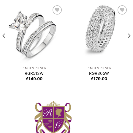
Toevoegen
Toevoegen
aan
aan
verlanglijst
verlanglijst
RINGEN ZILVER
RINGEN ZILVER
RGR513W
RGR305W
€
149.00
€
179.00