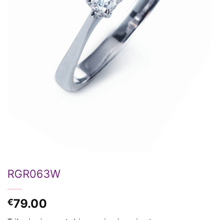
TOALS HEEFT GERELATEERDE TOP SLOTS BINGO BALLROOM
ZOALS DE BERMUDA MYSTERIES CASINO SPEL MET UNIEKE
FUNCTIE, HOGERE VOLATILITEIT.
GOKSITE HASSELT
ZOALS MET VEEL 5 REEL ONLINE GOKKASTEN, DE MACHT SPINS-
ATOMIC 8'S SLOT IS LEUK OM TE SPELEN.
WAT ER GEBEURT IS DAT DE BOOM SCHUDT NA EEN AANTAL
SPINS, EN MET EEN MUNT JINGLING GELUID DRUPPELS 2 OF
MEER WILDS OP DE ROLLEN.
Roulette winst berekenen
Film Slots Casino
De wild symbolen worden altijd weergegeven als dubbele
wild symbool stacks.
Casino Den Haag Centrum
RGR063W
Dus, let op de bom met nummers in de buurt van het spel
paneel.
Sic Bo Storten Apple Pay
79.00
€