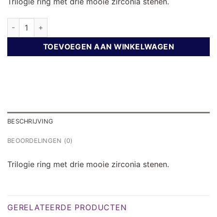
Trilogie ring met drie mooie zirconia stenen.
RGR063W aantal
TOEVOEGEN AAN WINKELWAGEN
BESCHRIJVING
BEOORDELINGEN (0)
Trilogie ring met drie mooie zirconia stenen.
GERELATEERDE PRODUCTEN