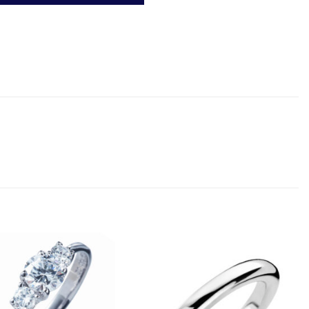
Toevoegen
Toevoegen
aan
aan
verlanglijst
verlanglijst