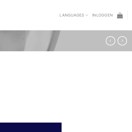
LANGUAGES
INLOGGEN
dus geen ruzies er.
 zorgen ervoor dat u in een mum van tijd wordt
IS TE SPELEN, MET INBEGRIP VAN LIVE BACCARAT.