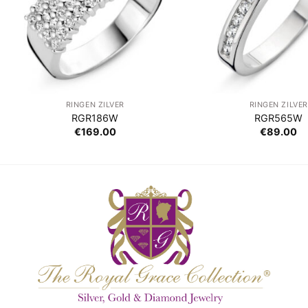
RINGEN ZILVER
RINGEN ZILVER
RGR186W
RGR565W
€
169.00
€
89.00